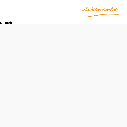
er
Rezervovať stôl telefonicky