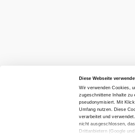
Preskúmať okolie
Výletné miesta, hotely, trasy a ďalšie
Polomer
10 km
20 km
vyhľadávania
Diese Webseite verwende
Wir verwenden Cookies, um
zugeschnittene Inhalte zu 
pseudonymisiert. Mit Klic
Umfang nutzen. Diese Cook
Dovolenkové služby
verarbeitet und verwendet
Máte otázky? Radi vám pomôžeme.
nicht ausgeschlossen, da
+43 2552 3515
Drittanbietern (Google und 