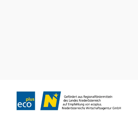
Dovolenkové služby
Máte otázky? Radi vám pomôžeme.
+43 2552 3515
info@weinviertel.at
Odtlačok
Copyright © Weinviertel Tourismus GmbH