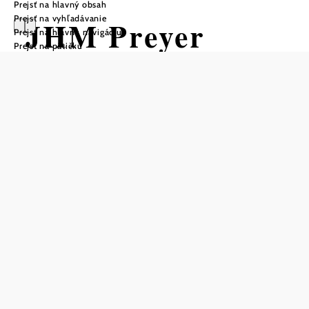
Prejsť na hlavný obsah
Prejsť na vyhľadávanie
JHM Preyer
Prejsť na hlavnú navigáciu
Prejsť na pätičku
Otváracie hodiny
Rezervovať stôl telefonicky
Predaj priamo z farmy je možný kedykoľvek po
predchádzajúcej dohode!
Uložiť do zoznamu sledovania
Preyer's Rad & Pferde Treff je útulná malá Viecha, ktorá je
ideálna na oddych. Hostí tu rozmaznávajú prízemnými