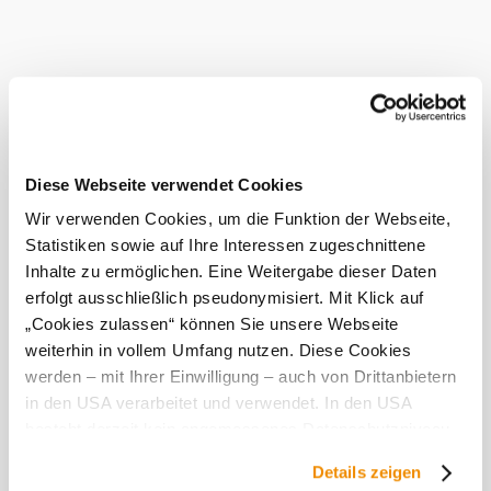
variety finds its ideal soil. Fine, fruity white wines and full-
bodied red wines mature in the finest vineyards of
Niederrußbach. The estate's flagship variety is Grüne
Veltliner, which finds excellent conditions on the
Lössterrassen in particular. During processing, great
importance is attached to the careful and clean processing
of ripe, healthy grapes, whose aromas develop to their full
potential glass by glass.
Diese Webseite verwendet Cookies
Certified
Wir verwenden Cookies, um die Funktion der Webseite,
service
Statistiken sowie auf Ihre Interessen zugeschnittene
provider
Inhalte zu ermöglichen. Eine Weitergabe dieser Daten
erfolgt ausschließlich pseudonymisiert. Mit Klick auf
Current weather in Niederrußbach
„Cookies zulassen“ können Sie unsere Webseite
weiterhin in vollem Umfang nutzen. Diese Cookies
werden – mit Ihrer Einwilligung – auch von Drittanbietern
Today, 07.08.2026
21° to 30°
in den USA verarbeitet und verwendet. In den USA
Light rain
besteht derzeit kein angemessenes Datenschutzniveau,
Wind speed
2,9 km/h
und es ist nicht ausgeschlossen, dass staatliche
Details zeigen
Sicherheitsbehörden entsprechende Anordnungen