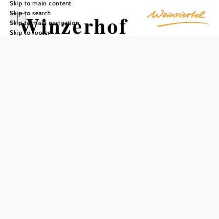
Skip to main content
Skip to search
Winzerhof
Skip to main navigation
Skip to footer
Schwarzl
Add to favorites
Winzerhof Schwarzl is known for its wines, which are
characterized by esprit and passion and are now considered
an insider tip. This family business combines traditional
knowledge with lively verve and fresh zeitgeist. The
business is down-to-earth, but thinks unconventionally, is
ambitious and always open to new ideas. With respect for
nature and the environment, wines are produced that
express the passion for viticulture with character and
honesty. It takes skill and sensitivity to work in harmony
with nature. Each vineyard is carefully tended and each