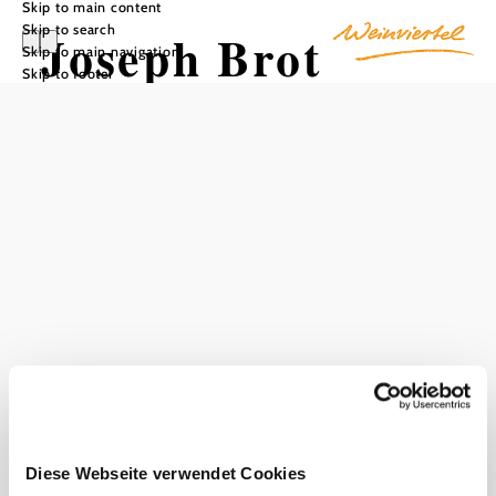
Skip to main content
Skip to search
Joseph Brot
Skip to main navigation
Skip to footer
Add to favorites
In 2016, Josef Weghaupt set up his bakery in
Burgschleinitz. The famous "JosephBrot" and many other
delicacies are produced here in a modern bread factory
surrounded by beautiful nature, 100% by hand and in
organic quality. The bakery store invites you to take a
snack and coffee break, and you can also watch the bakers
at work through a large glass front.
Current weather in Burgschleinitz
Today, 09.08.2026
16° to 30°
Diese Webseite verwendet Cookies
Cloudy