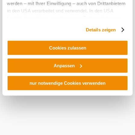
Outdoor kid's
werden – mit Ihrer Einwilligung – auch von Drittanbietern
playground
in den USA verarbeitet und verwendet. In den USA
Shop
besteht derzeit kein angemessenes Datenschutzniveau,
und es ist nicht ausgeschlossen, dass staatliche
Toilet facility
Details zeigen
Sicherheitsbehörden entsprechende Anordnungen
gegenüber den Drittanbietern (Google und Meta
Suitability
Platforms, Inc.) treffen, um Zugriff auf Daten zu Kontroll-
Cookies zulassen
und Überwachungszwecken zu erhalten. Dagegen gibt es
Dogs allowed
keine wirksamen Rechtsbehelfe und
Suitable for
Anpassen
Rechtsschutzmöglichkeiten. Zudem werden von den
strollers
USA keine geeigneten Garantien für den Schutz
Suitable for bad
personenbezogener Daten gewährt. Wir geben nur Ihre
nur notwendige Cookies verwenden
weather
IP-Adresse (in gekürzter Form, sodass keine eindeutige
suitable for
Zuordnung möglich ist) sowie technische Informationen
children
wie Browser, Internetanbieter, Endgerät und
Bildschirmauflösung an Google bzw. ein. Meta weiter.
Payment
Weitere Details zu Cookies und einer möglichen späteren
options
Deaktivierung finden Sie in unserer
Datenschutzerklärung
.