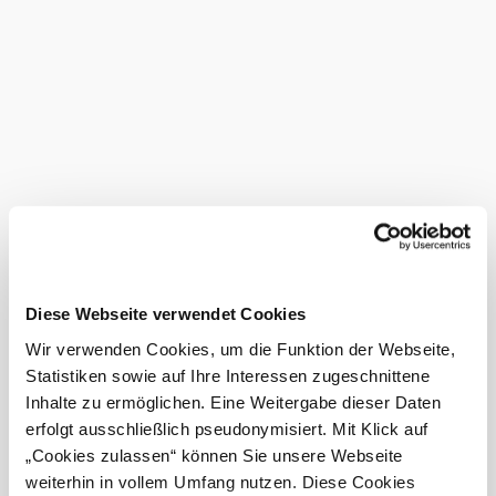
play options
Weinviertel round trip with the Regiobahn (regiobahn.at):
Take the "Leiser Berge adventure train" on some
Saturdays (on 3.5., 7.6., 5.7., 2.8. , 4.10.2025) from
Vienna Praterstern at 09.23 to Ernstbrunn in a
decelerating way and from there continue with the
Weinviertel Draisine or the nature park bus to
Asparn an der Zaya station. The rail cab will then
take you to Mistelbach (connection to the express
train).
Certified
service
Diese Webseite verwendet Cookies
provider
Wir verwenden Cookies, um die Funktion der Webseite,
Statistiken sowie auf Ihre Interessen zugeschnittene
Facility
Inhalte zu ermöglichen. Eine Weitergabe dieser Daten
features
erfolgt ausschließlich pseudonymisiert. Mit Klick auf
„Cookies zulassen“ können Sie unsere Webseite
Tours
weiterhin in vollem Umfang nutzen. Diese Cookies