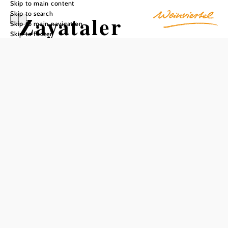
Skip to main content
Skip to search
Zayataler
Skip to main navigation
Skip to footer
Schienentaxi
Add to favorites
The Zayataler Schienentaxi runs on a disused section of
the former "Mistelbach - Ernstbrunn" railway line. The
starting point is the Interspar in Mistelbach. The boarding
point for the rail cab is on the opposite side of the traffic
circle. On the way, it stops at Asparn/Zaya station and
finally takes its guests to the Draisinenalm Grafensulz.
The journey combines nature and time travel in equal
measure: Through pristine forest landscapes and past