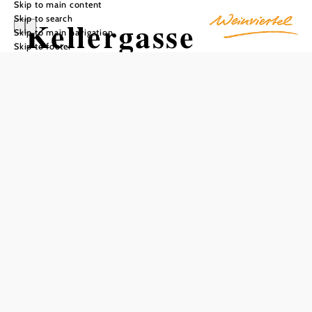
Skip to main content
Skip to search
Kellergasse
Skip to main navigation
Skip to footer
Großengersdorf
Add to favorites
The wine cellar lane in Großengersdorf is a fascinating
destination for those interested in wine and culture. It offers
a unique opportunity to discover and experience the rich
wine culture of the region. Numerous events related to
wine and the wine cellar lane make a visit an unforgettable
experience. The wine cellar lane is a living testimony to the
winemaking tradition in Großengersdorf and a place where
visitors have the opportunity to experience the local wine
culture up close. The various events offer an excellent