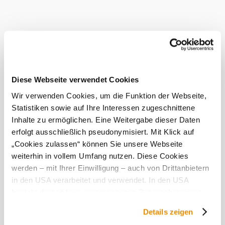
opportunity to learn more about wine production, taste the
wines and enjoy the unique atmosphere of the wine cellar
lane.
The unmistakable charm of the Weinviertel wine cellar
lanes can be experienced most impressively on a guided
tour.
This provides fascinating insights into their history and the
former significance of these special places.
Diese Webseite verwendet Cookies
Information on guided cellar lane tours in the Weinviertel
Wir verwenden Cookies, um die Funktion der Webseite,
can be found here:
www.weinviertel.at/kellergassenfuehrungen
Statistiken sowie auf Ihre Interessen zugeschnittene
Inhalte zu ermöglichen. Eine Weitergabe dieser Daten
Current weather in Großengersdorf
erfolgt ausschließlich pseudonymisiert. Mit Klick auf
„Cookies zulassen“ können Sie unsere Webseite
Today, 10.08.2026
18° to 35°
weiterhin in vollem Umfang nutzen. Diese Cookies
werden – mit Ihrer Einwilligung – auch von Drittanbietern
Cloudy
in den USA verarbeitet und verwendet. In den USA
Wind speed
2,0 km/h
besteht derzeit kein angemessenes Datenschutzniveau,
und es ist nicht ausgeschlossen, dass staatliche
Tomorrow, 11.08.2026
23° to 31°
Details zeigen
Sicherheitsbehörden entsprechende Anordnungen