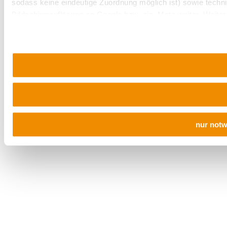
sodass keine eindeutige Zuordnung möglich ist) sowie techni
Bildschirmauflösung an Google bzw. ein. Meta weiter. Weiter
unserer
Datenschutzerklärung
.
nur not