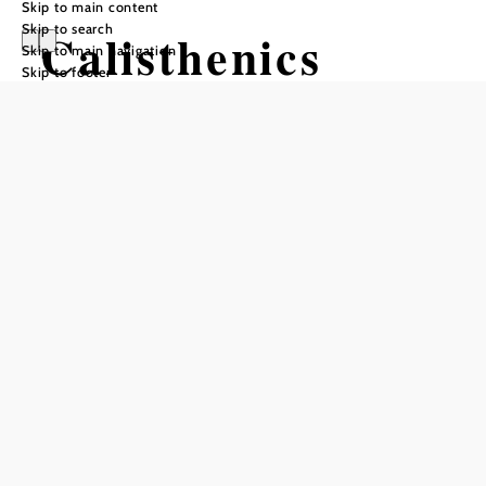
Skip to main content
Skip to search
Calisthenics
Skip to main navigation
Skip to footer
Ravelsbach
Opening hours
Monday through Sunday, 0–24 hours
Add to favorites
In a calisthenics park, muscles and strength can be trained
in the fresh air. Calisthenics is a full-body workout with
your own weight that uses all the muscles in the body. In