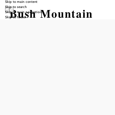
Skip to main content
Skip to search
Bush Mountain
Skip to main navigation
Skip to footer
in Leiser Berge
Nature Park
Opening hours
Open all year round and freely accessible
open daily
freely accessible