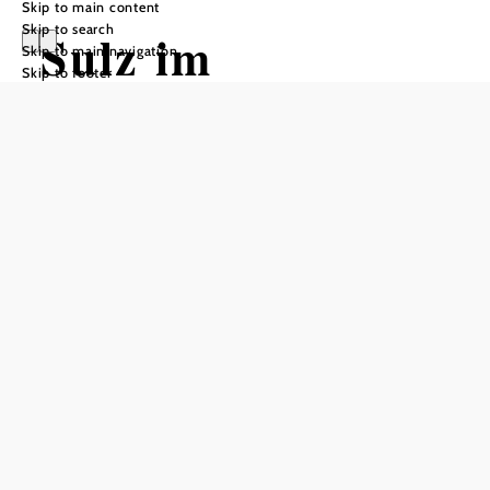
Skip to main content
Skip to search
Sulz im
Skip to main navigation
Skip to footer
Weinviertel
Opening hours
Monday
08:00 - 12:00
13:00 - 19:00
Tuesday
08:00 - 12:00
Wednesday
Closed
Thursday
08:00 - 12:00
Friday
08:00 - 12:00
Saturday
Closed
Sunday
Closed