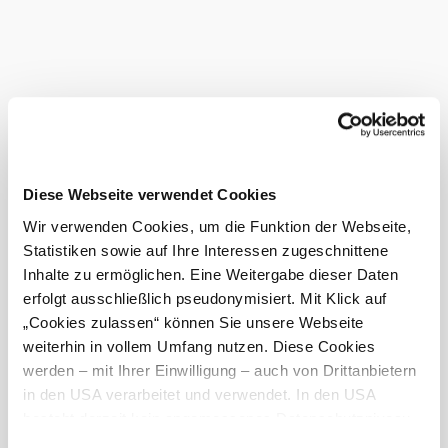
climate and soil, yield-reducing pruning, foliage work and
grape thinning create optimal conditions for the grapes to
thrive. The use of modern and gentle cellar technology in
combination with the high quality of the grapes results in
wines with a typical regional character.
Certified
service
provider
Diese Webseite verwendet Cookies
Wir verwenden Cookies, um die Funktion der Webseite,
Facility
Statistiken sowie auf Ihre Interessen zugeschnittene
features
Inhalte zu ermöglichen. Eine Weitergabe dieser Daten
erfolgt ausschließlich pseudonymisiert. Mit Klick auf
Tours
Current weather in Putzing
„Cookies zulassen“ können Sie unsere Webseite
weiterhin in vollem Umfang nutzen. Diese Cookies
werden – mit Ihrer Einwilligung – auch von Drittanbietern
Today, 08.08.2026
22° to 27°
in den USA verarbeitet und verwendet. In den USA
besteht derzeit kein angemessenes Datenschutzniveau,
Partly cloudy
Wind speed
2,3 km/h
und es ist nicht ausgeschlossen, dass staatliche