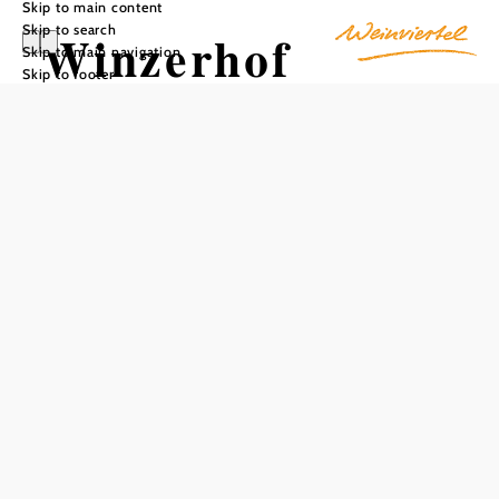
Skip to main content
Skip to search
Winzerhof
Skip to main navigation
Skip to footer
Michael Gruber
Add to favorites
Michael Gruber's winery, located around 10 km north of
Vienna's city limits in the wine village of Putzing, looks
back on a long tradition. The Gruber family has been
growing wine here since 1768. This centuries-long
experience was honored in 2003 with the Golden Medal of
Honor from the state of Lower Austria. The farm offers a
variety of white wines, including Grüne Veltliner,
Welschriesling, Muskateller, Sauvignon blanc and
Gemischter Satz. The red wine range consists of Zweigelt,
Blauburger and St. Laurent. The perfect interplay of