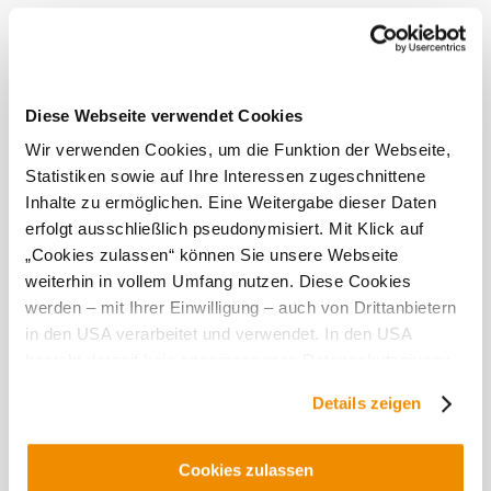
Certified
service
provider
Diese Webseite verwendet Cookies
Wir verwenden Cookies, um die Funktion der Webseite,
Current weather in Großengersdorf
Statistiken sowie auf Ihre Interessen zugeschnittene
Inhalte zu ermöglichen. Eine Weitergabe dieser Daten
Today, 08.08.2026
19° to 29°
erfolgt ausschließlich pseudonymisiert. Mit Klick auf
„Cookies zulassen“ können Sie unsere Webseite
Cloudy
weiterhin in vollem Umfang nutzen. Diese Cookies
Wind speed
3,1 km/h
werden – mit Ihrer Einwilligung – auch von Drittanbietern
in den USA verarbeitet und verwendet. In den USA
Tomorrow, 09.08.2026
16° to 31°
besteht derzeit kein angemessenes Datenschutzniveau,
Cloudy
und es ist nicht ausgeschlossen, dass staatliche
Details zeigen
Wind speed
2,0 km/h
Sicherheitsbehörden entsprechende Anordnungen
gegenüber den Drittanbietern (Google und Meta
Discover the area
Platforms, Inc.) treffen, um Zugriff auf Daten zu Kontroll-
Cookies zulassen