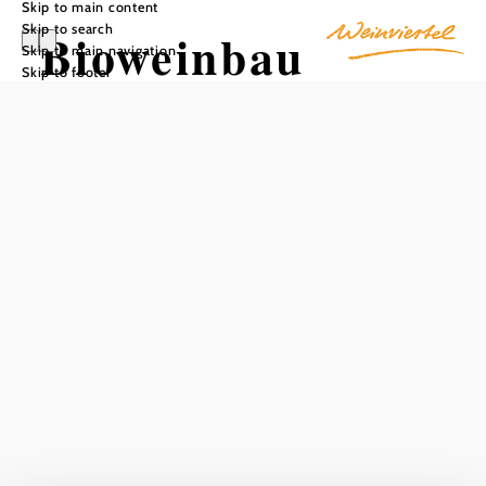
Skip to main content
Skip to search
Bioweinbau
Skip to main navigation
Skip to footer
Berger
Add to favorites
Bioweinbau Berger is a traditional family business that has
been based in Großengersdorf since 1819. Consistent,
controlled and proven manual work is used to produce
varietal quality wine from the southern Weinviertel. The
wines reflect the passion and commitment with which they
are produced. A visit to Großengersdorf offers the
opportunity to taste these exquisite wines and discover the
impressive history of the winery. Bioweinbau Berger is an
unforgettable experience for wine lovers and those who
want to become one.