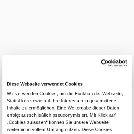
sandwiches) in the cozy press house (48 people).
You can find out our current
serving times
in the
Weinviertel wine tavern calendar.
Certified
service
provider
Amenities
&
facilities
Diese Webseite verwendet Cookies
Wir verwenden Cookies, um die Funktion der Webseite,
Baby-care room
Statistiken sowie auf Ihre Interessen zugeschnittene
Outdoor kid's
Inhalte zu ermöglichen. Eine Weitergabe dieser Daten
playground
erfolgt ausschließlich pseudonymisiert. Mit Klick auf
Terrace/guest
„Cookies zulassen“ können Sie unsere Webseite
garden
weiterhin in vollem Umfang nutzen. Diese Cookies
Buses welcome