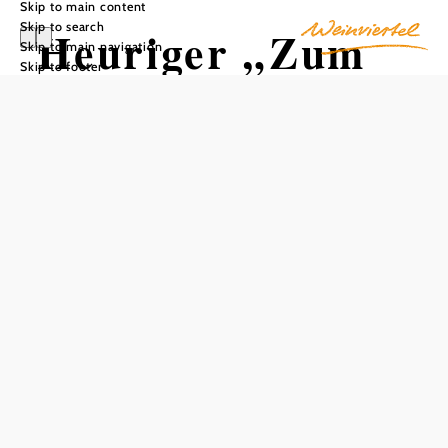
Skip to main content
Skip to search
Heuriger „Zum
Skip to main navigation
Skip to footer
Alten Rathaus“
Add to favorites
Our wine tavern "Zum Alten Rathaus" family Hans is
located directly in the center of Asparn an der Zaya. With a
total of 250 seats in different sized parlors or halls and a
guest garden with a wine arbor and playground in the
courtyard, even really large groups are in good hands.
In summer we open our wine cellar in the wine cellar lane!
Enjoy the idyllic setting and let us spoil you with quality
wines, wine tasting and a small snack (spread plate and