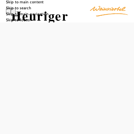
Skip to main content
Skip to search
Heuriger
Skip to main navigation
Skip to footer
Marianne Falk
Add to favorites
Regional cold and warm Heurigen buffet, homemade
spreads, award-winning quality wines, large variety of
wines.
Modern Heurigen restaurant for company and family
celebrations!
You can find out our current
serving times
in the
Weinviertel Heurigen calendar.