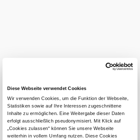
Additional facilities for
©
Fam. Falk
families:
Bus parking lot
high chair
Certified
service
provider
Amenities
Diese Webseite verwendet Cookies
&
Wir verwenden Cookies, um die Funktion der Webseite,
facilities
Statistiken sowie auf Ihre Interessen zugeschnittene
Inhalte zu ermöglichen. Eine Weitergabe dieser Daten
Kid's play corner
erfolgt ausschließlich pseudonymisiert. Mit Klick auf
Warm meas
„Cookies zulassen“ können Sie unsere Webseite
available
weiterhin in vollem Umfang nutzen. Diese Cookies
Terrace/guest