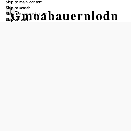
Skip to main content
Skip to search
Gmoabauernlodn
Skip to main navigation
Skip to footer
Add to favorites
The Gmoabauernlodn is a restaurant that was rented,
adapted and furnished by local Produced by. Many
different products from the region are now available there.
The range is very varied and is constantly being expanded.
Regional products for daily needs, delicious seasonal
delicacies, handicrafts and, of course, wines from the
region are on offer.
Our self-service store is open daily from 6 am to 10 pm.
Come and visit us!