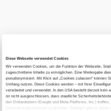
©
show more pictures in ga
Gmoabauernlodn
More to discover
Gmoabauernlodn
Infrastructure
Discover more
Diese Webseite verwendet Cookies
Current weather in
Wir verwenden Cookies, um die Funktion der Webseite, Statis
Niederkreuzstetten
zugeschnittene Inhalte zu ermöglichen. Eine Weitergabe dies
pseudonymisiert. Mit Klick auf „Cookies zulassen“ können Si
Today, 08.08.2026
19° to 29°
Umfang nutzen. Diese Cookies werden – mit Ihrer Einwilligun
verarbeitet und verwendet. In den USA besteht derzeit kei
Cloudy
ist nicht ausgeschlossen, dass staatliche Sicherheitsbehö
Wind speed
3,0 km/h
den Drittanbietern (Google und Meta Platforms, Inc.) treffen,
Überwachungszwecken zu erhalten. Dagegen gibt es keine 
Tomorrow, 09.08.2026