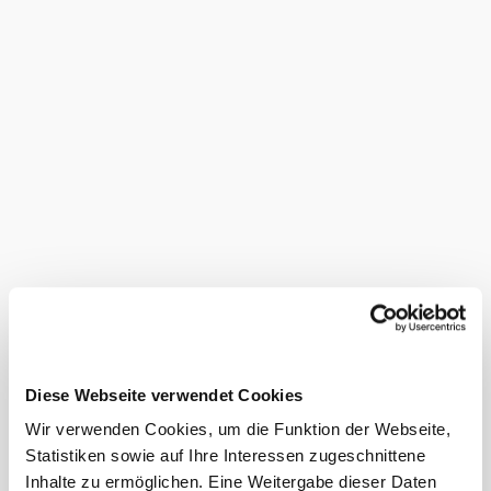
©
Familie Stich
Capacities
Number of meeting rooms: 2
Maximum seating capacity: 60
Rooms: 58
Diese Webseite verwendet Cookies
Total of parking spaces: -
Wir verwenden Cookies, um die Funktion der Webseite,
Statistiken sowie auf Ihre Interessen zugeschnittene
Add to favorites
Inhalte zu ermöglichen. Eine Weitergabe dieser Daten