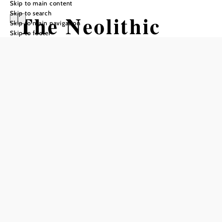
Skip to main content
Skip to search
The Neolithic
Skip to main navigation
Skip to footer
settlement in
Schletz
Add to favorites
First one of the centers of the first farming culture in
Central Europe, later the scene of a massacre: Schletz is
one of the most exciting archaeological sites in Lower
Austria.
The prehistoric fortified settlement of Schletz is located on