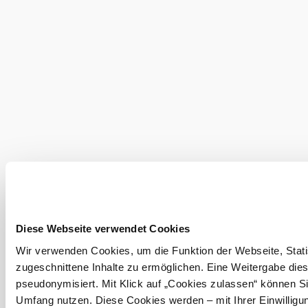
©
show more pictures in g
Landessammlungen Niederösterreich
Current weather in Schletz
Diese Webseite verwendet Cookies
Today, 08.08.2026
22° to 27°
Wir verwenden Cookies, um die Funktion der Webseite, Statis
zugeschnittene Inhalte zu ermöglichen. Eine Weitergabe dies
Clear sky
Wind speed
2,5 km/h
pseudonymisiert. Mit Klick auf „Cookies zulassen“ können Si
Umfang nutzen. Diese Cookies werden – mit Ihrer Einwilligun