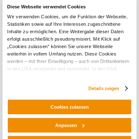
Diese Webseite verwendet Cookies
Today, 07.08.2026
Wir verwenden Cookies, um die Funktion der Webseite,
20° to 29°
Statistiken sowie auf Ihre Interessen zugeschnittene
Severe thunderstorm
Inhalte zu ermöglichen. Eine Weitergabe dieser Daten
Wind speed
4,1 km/h
erfolgt ausschließlich pseudonymisiert. Mit Klick auf
„Cookies zulassen“ können Sie unsere Webseite
Tomorrow, 08.08.2026
19° to 28°
weiterhin in vollem Umfang nutzen. Diese Cookies
werden – mit Ihrer Einwilligung – auch von Drittanbietern
Cloudy
in den USA verarbeitet und verwendet. In den USA
Wind speed
2,8 km/h
besteht derzeit kein angemessenes Datenschutzniveau,
und es ist nicht ausgeschlossen, dass staatliche
Discover the area
Details zeigen
Sicherheitsbehörden entsprechende Anordnungen
gegenüber den Drittanbietern (Google und Meta
Attractions, hotels, tours &amp; more
Platforms, Inc.) treffen, um Zugriff auf Daten zu Kontroll-
Cookies zulassen
Search
10 km
20 km
und Überwachungszwecken zu erhalten. Dagegen gibt es
radius
keine wirksamen Rechtsbehelfe und
Anpassen
Rechtsschutzmöglichkeiten. Zudem werden von den
USA keine geeigneten Garantien für den Schutz