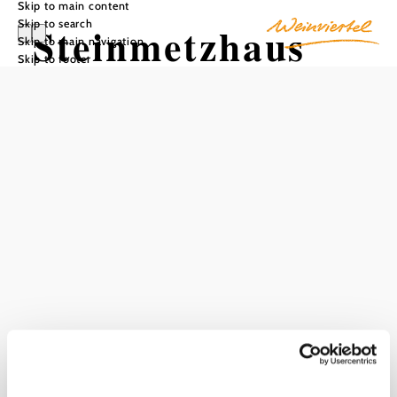
Skip to main content
Skip to search
Steinmetzhaus
Skip to main navigation
Skip to footer
Zogelsdorf
Add to favorites
Zogelsdorf (limestone) sandstone has been used by man
for around 3000 years, from the Bronze Age to the 20th
century, and is one of the most important natural stones in
Austria. Monuments and sculptures made from the "white
stone from Zogelsdorf" can be found in numerous
important buildings (e.g. Vienna's Karlskirche,
Schönbrunn Palace, Hofburg). Opening hours on request:
Information can be obtained from the municipal office of
the market town of Burgschleinitz-Kühnring on Tel:
02984/2653.
Current weather in Burgschleinitz