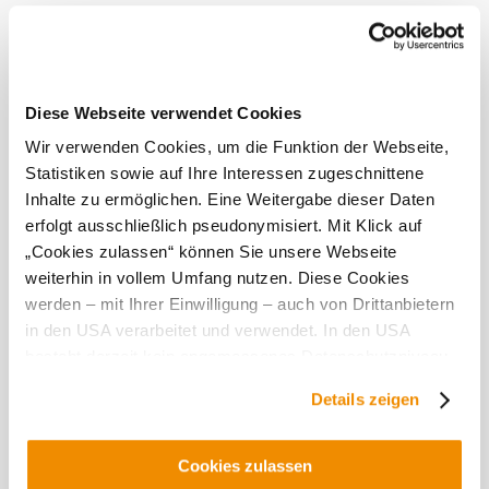
More to discover
Rastplatz „Panoramablick Gaubitsch“
Infrastructure
Diese Webseite verwendet Cookies
Discover more
Current weather in Gaubitsch
Wir verwenden Cookies, um die Funktion der Webseite,
Statistiken sowie auf Ihre Interessen zugeschnittene
Inhalte zu ermöglichen. Eine Weitergabe dieser Daten
Today, 08.08.2026
22° to 25°
erfolgt ausschließlich pseudonymisiert. Mit Klick auf
„Cookies zulassen“ können Sie unsere Webseite
Clear sky
weiterhin in vollem Umfang nutzen. Diese Cookies
Wind speed
3,0 km/h
werden – mit Ihrer Einwilligung – auch von Drittanbietern
in den USA verarbeitet und verwendet. In den USA
Tomorrow, 09.08.2026
16° to 31°
besteht derzeit kein angemessenes Datenschutzniveau,
Cloudy
und es ist nicht ausgeschlossen, dass staatliche
Details zeigen
Wind speed
2,2 km/h
Sicherheitsbehörden entsprechende Anordnungen
gegenüber den Drittanbietern (Google und Meta
Discover the area
Platforms, Inc.) treffen, um Zugriff auf Daten zu Kontroll-
Cookies zulassen
und Überwachungszwecken zu erhalten. Dagegen gibt es