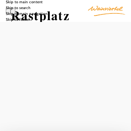
Skip to main content
Skip to search
Rastplatz
Skip to main navigation
Skip to footer
„Panoramablick
Gaubitsch“
Add to favorites
South of Gaubitsch, near the old "Neuhof" estate, you will
find the "Panoramablick Gaubitsch" rest area on a hill. If
you stop at this rest area, you can enjoy an impressive
panoramic view of the Laa Plain.
The "Panoramablick Gaubitsch" rest area is located on the
Gaubitsch panoramic hiking trail.