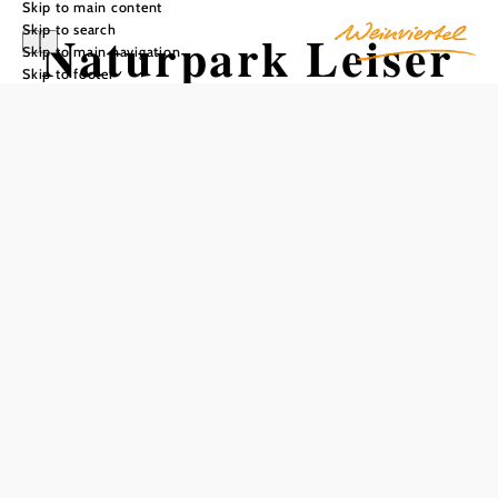
Skip to main content
Skip to search
Naturpark Leiser
Skip to main navigation
Skip to footer
Berge
Add to favorites
The Leiser Berge Nature Park is located in the heart of the
Weinviertel. From the highest elevation, the Buschberg
(491 meters), with the lowest situated Alpine Club hut, you
can overlook the diverse landscape with its fields, forests
and dry meadows that have been farmed since the
Neolithic Age.
Due to the partly plateau-like character of the forest and
heath mountains, the extensive area of the nature park is