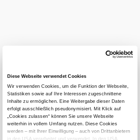
particularly suitable for easy family hikes.
On the Oberleiser Berg (457 meters) you step onto
historical ground - 6000 years of settlement history are
made visible in the open-air museum around and in the
showroom of the observation tower. From the tower, you
have a panoramic view of the settlement site and the
surrounding area. On a clear day, the view extends as far
as the Carpathian Mountains, Rax, Schneeberg and the
Pálava Mountains and even the Ötscher can be seen.
Certified
Diese Webseite verwendet Cookies
service
Wir verwenden Cookies, um die Funktion der Webseite,
provider
Statistiken sowie auf Ihre Interessen zugeschnittene
Inhalte zu ermöglichen. Eine Weitergabe dieser Daten
Facility
erfolgt ausschließlich pseudonymisiert. Mit Klick auf
features
„Cookies zulassen“ können Sie unsere Webseite
weiterhin in vollem Umfang nutzen. Diese Cookies
Tours
Current weather in Ladendorf
werden – mit Ihrer Einwilligung – auch von Drittanbietern
in den USA verarbeitet und verwendet. In den USA