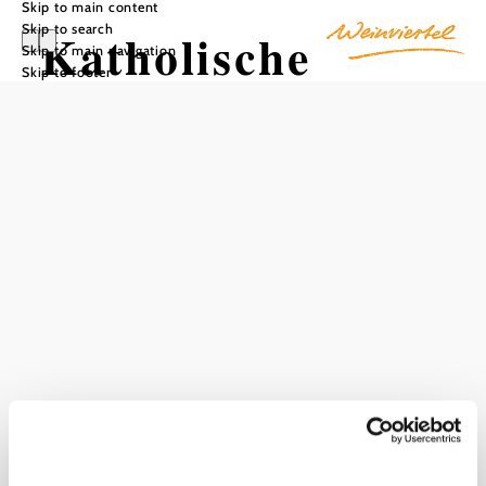
Skip to main content
Skip to search
Katholische
Skip to main navigation
Skip to footer
Kapelle Gaisruck
Add to favorites
The chapel in Gaisruck, a village in the market town of
Hausleiten, is a small but significant testimony to regional
popular piety. Embedded in the rural surroundings, it
characterizes the townscape with its simple building and
harmonious appearance. As a place of silence and
contemplation, it has served the village community for
generations for devotions and prayers and is an expression
of living tradition and cultural solidarity.
Current weather in Gaisruck