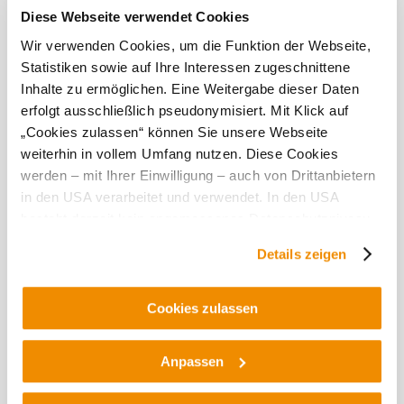
Diese Webseite verwendet Cookies
Today, 06.08.2026
24° to 33°
Wir verwenden Cookies, um die Funktion der Webseite,
Statistiken sowie auf Ihre Interessen zugeschnittene
Cloudy
Inhalte zu ermöglichen. Eine Weitergabe dieser Daten
Wind speed
3,8 km/h
erfolgt ausschließlich pseudonymisiert. Mit Klick auf
„Cookies zulassen“ können Sie unsere Webseite
Tomorrow, 07.08.2026
21° to 31°
weiterhin in vollem Umfang nutzen. Diese Cookies
werden – mit Ihrer Einwilligung – auch von Drittanbietern
Light rain
Wind speed
3,4 km/h
in den USA verarbeitet und verwendet. In den USA
besteht derzeit kein angemessenes Datenschutzniveau,
und es ist nicht ausgeschlossen, dass staatliche
Discover the area
Details zeigen
Sicherheitsbehörden entsprechende Anordnungen
gegenüber den Drittanbietern (Google und Meta
Attractions, hotels, tours &amp; more
Platforms, Inc.) treffen, um Zugriff auf Daten zu Kontroll-
Cookies zulassen
Search
10 km
20 km
und Überwachungszwecken zu erhalten. Dagegen gibt es
radius
keine wirksamen Rechtsbehelfe und
Anpassen
Rechtsschutzmöglichkeiten. Zudem werden von den
USA keine geeigneten Garantien für den Schutz