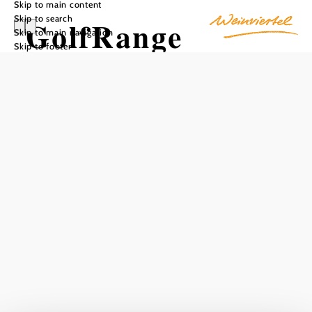
Skip to main content
Skip to search
GolfRange
Skip to main navigation
Skip to footer
Bockfließ /
Deutsch Wagram
Add to favorites
18-hole course in the Weinviertel region
The very varied 18-hole course in Bockfließ was designed
by star designer Michael Pinner.
It offers tricky fairways, attackable par-4 holes and casual
par-3s.