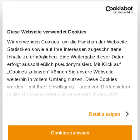
Key facts
18-hole course on approx. 50 hectares.
Guests are welcome at any time
A handicap is required
Diese Webseite verwendet Cookies
Current weather in Bockfließ
Wir verwenden Cookies, um die Funktion der Webseite,
Statistiken sowie auf Ihre Interessen zugeschnittene
Inhalte zu ermöglichen. Eine Weitergabe dieser Daten
Today, 08.08.2026
23° to 24°
erfolgt ausschließlich pseudonymisiert. Mit Klick auf
„Cookies zulassen“ können Sie unsere Webseite
Clear sky
weiterhin in vollem Umfang nutzen. Diese Cookies
Wind speed
1,5 km/h
werden – mit Ihrer Einwilligung – auch von Drittanbietern
in den USA verarbeitet und verwendet. In den USA
Tomorrow, 09.08.2026
17° to 32°
besteht derzeit kein angemessenes Datenschutzniveau,
Cloudy
und es ist nicht ausgeschlossen, dass staatliche
Details zeigen
Wind speed
2,4 km/h
Sicherheitsbehörden entsprechende Anordnungen
gegenüber den Drittanbietern (Google und Meta
Discover the area
Platforms, Inc.) treffen, um Zugriff auf Daten zu Kontroll-
Cookies zulassen
und Überwachungszwecken zu erhalten. Dagegen gibt es