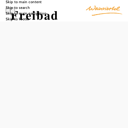
Skip to main content
Skip to search
Freibad
Skip to main navigation
Skip to footer
Kreuzstetten
Add to favorites
The Parkbad Kreuzstetten, a generous donation from
Empress Elisabeth, is a historical jewel that was carefully
renovated in 1993 and 1994. In 1998, the pool was
extended to include a solar heating system. The outdoor
pool in Niederkreuzstetten is a popular meeting place
during the summer months. It not only offers a refreshing
swim, but also a sunbathing lawn with mature trees that
invites you to relax. A buffet provides refreshments. The
Parkbad Kreuzstetten is more than just an outdoor pool, it