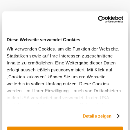
is a place where history, nature and relaxation come
together in a unique way.
Facility
features
Diese Webseite verwendet Cookies
Café in the
establishment
Wir verwenden Cookies, um die Funktion der Webseite,
Current weather in
Statistiken sowie auf Ihre Interessen zugeschnittene
Niederkreuzstetten
Inhalte zu ermöglichen. Eine Weitergabe dieser Daten
erfolgt ausschließlich pseudonymisiert. Mit Klick auf
„Cookies zulassen“ können Sie unsere Webseite
Today, 09.08.2026
28° to 32°
weiterhin in vollem Umfang nutzen. Diese Cookies
Clear sky
werden – mit Ihrer Einwilligung – auch von Drittanbietern
Wind speed
3,4 km/h
in den USA verarbeitet und verwendet. In den USA
besteht derzeit kein angemessenes Datenschutzniveau,
Tomorrow, 10.08.2026
17° to 36°
und es ist nicht ausgeschlossen, dass staatliche
Details zeigen
Sicherheitsbehörden entsprechende Anordnungen
Cloudy
gegenüber den Drittanbietern (Google und Meta
Wind speed
2,4 km/h