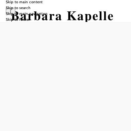
Skip to main content
Skip to search
Barbara Kapelle
Skip to main navigation
Skip to footer
Kleinweikersdorf
Opening hours
freely accessible
Add to favorites
Kleinweikersdorf belongs to the municipality of
Nappersdorf-Kammersdorf, which provides excellent
conditions for winegrowing due to its favorable location.