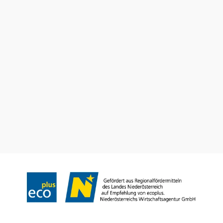
Vacation service
Do you have any questions? We are happy to help you.
+43 2552 3515
info@weinviertel.at
Legal notice