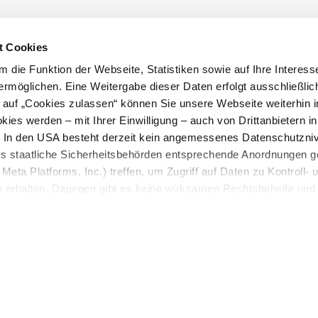
t Cookies
 die Funktion der Webseite, Statistiken sowie auf Ihre Interess
ermöglichen. Eine Weitergabe dieser Daten erfolgt ausschließlic
k auf „Cookies zulassen“ können Sie unsere Webseite weiterhin i
ies werden – mit Ihrer Einwilligung – auch von Drittanbietern i
. In den USA besteht derzeit kein angemessenes Datenschutzniv
o help you.
ss staatliche Sicherheitsbehörden entsprechende Anordnungen 
Meta Platforms, Inc.) treffen, um Zugriff auf Daten zu Kontroll- 
rhalten. Dagegen gibt es keine wirksamen Rechtsbehelfe und
n. Zudem werden von den USA keine geeigneten Garantien für 
ewährt. Wir geben nur Ihre IP-Adresse (in gekürzter Form, so
ch ist) sowie technische Informationen wie Browser, Internetanb
n Google bzw. ein. Meta weiter. Weitere Details zu Cookies und
nden Sie in unserer
Datenschutzerklärung
.