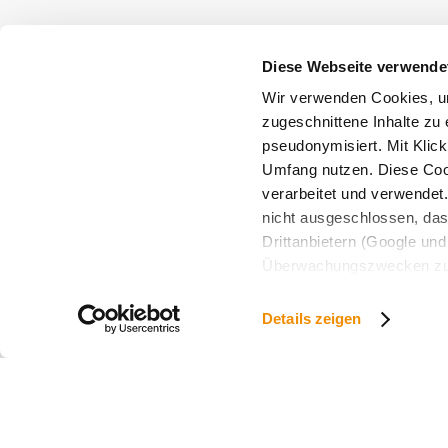
radius
null
Diese Webseite verwende
Wir verwenden Cookies, um
zugeschnittene Inhalte zu 
pseudonymisiert. Mit Klic
Umfang nutzen. Diese Cook
Vacation service
verarbeitet und verwendet
Do you have any questions? We are happy t
nicht ausgeschlossen, da
+43 2552 3515
Drittanbietern (Google und 
info@weinviertel.at
Überwachungszwecken zu e
Rechtsschutzmöglichkeite
Legal notice
personenbezogener Daten g
Details zeigen
eindeutige Zuordnung mögli
und Bildschirmauflösung a
späteren Deaktivierung fi
Copyright © Weinviertel Tourismus GmbH