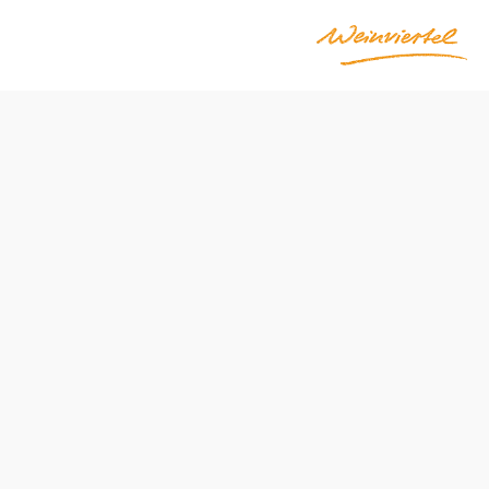
Opening hours
open daily
Recommended period
J
F
M
A
M
J
J
A
S
O
N
D