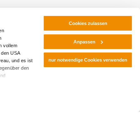
Cookies zulassen
en
h
Anpassen
n vollem
n den USA
nur notwendige Cookies verwenden
eau, und es ist
gegenüber den
und
den Schutz
dass keine
ieter, Endgerät
 einer möglichen