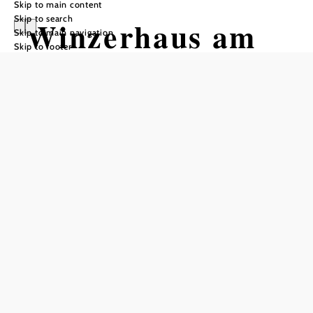
Skip to main content
Skip to search
Winzerhaus am
Skip to main navigation
Skip to footer
Altenberg
Opening hours
only open by appointment
visits only from the outside
Add to favorites
One of the highest points in Retz is the Altenberg. The