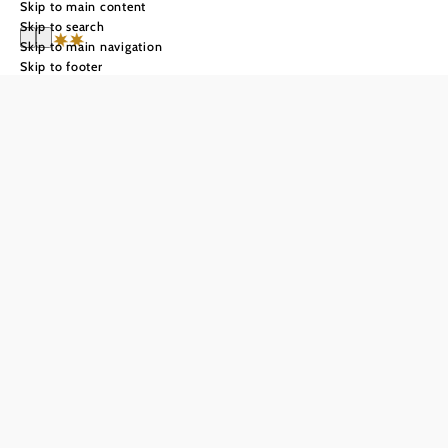
Skip to main content
Skip to search
Skip to main navigation
Skip to footer
Hotel Mantler
Send inquiry
Add to favorites
Hotel Mantler is located in Maissau, a town on the border
between the Waldviertel and Weinviertel regions. This
region is ideal for exploring on hiking and cycling trails.
The hotel has cozy double and single rooms. Each floor