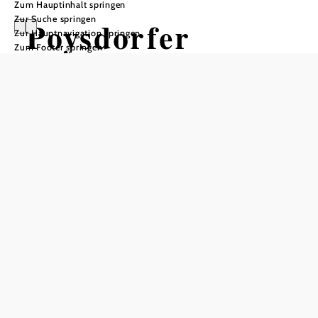
Zum Hauptinhalt springen
Zur Suche springen
Poysdorfer
Zur Hauptnavigation springen
Zum Footer springen
Bezirkswinzerfes
t
Kellergasse Gstetten, 2170 Poysdorf