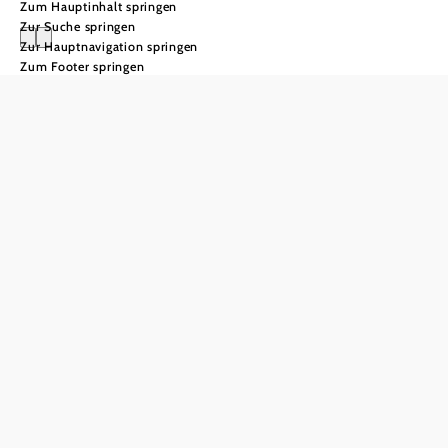
Zum Hauptinhalt springen
Zur Suche springen
Zur Hauptnavigation springen
Zum Footer springen
Ausflugsziele
rund um Wien:
Weinviertel
entdecken
Ausflugsziele